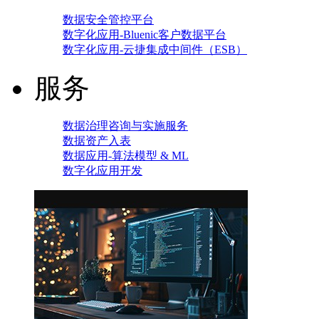
数据安全管控平台
数字化应用-Bluenic客户数据平台
数字化应用-云捷集成中间件（ESB）
服务
数据治理咨询与实施服务
数据资产入表
数据应用-算法模型 & ML
数字化应用开发