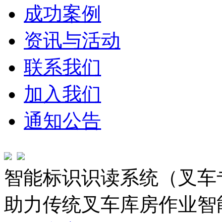
成功案例
资讯与活动
联系我们
加入我们
通知公告
智能标识识读系统（叉车
助力传统叉车库房作业智