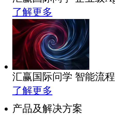
了解更多
汇赢国际问学 智能流
了解更多
产品及解决方案