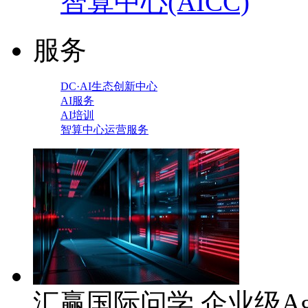
智算中心(AICC)
服务
DC·AI生态创新中心
AI服务
AI培训
智算中心运营服务
汇赢国际问学 企业级Ag