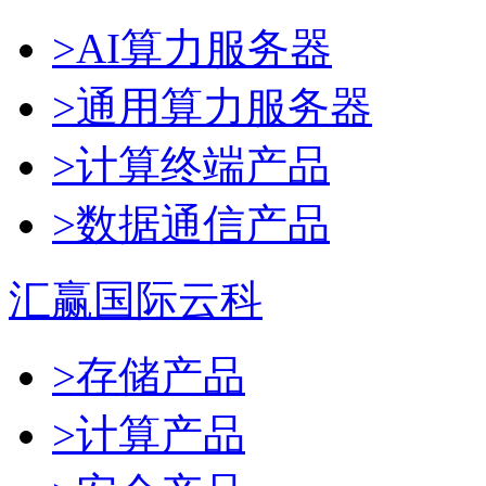
>AI算力服务器
>通用算力服务器
>计算终端产品
>数据通信产品
汇赢国际云科
>存储产品
>计算产品