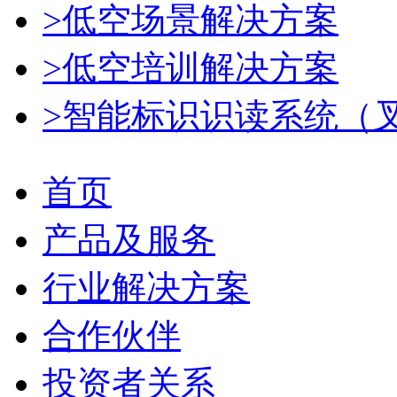
>低空场景解决方案
>低空培训解决方案
>智能标识识读系统（
首页
产品及服务
行业解决方案
合作伙伴
投资者关系