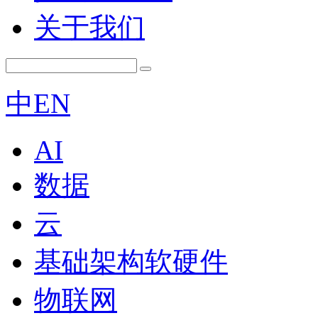
关于我们
中
EN
AI
数据
云
基础架构软硬件
物联网