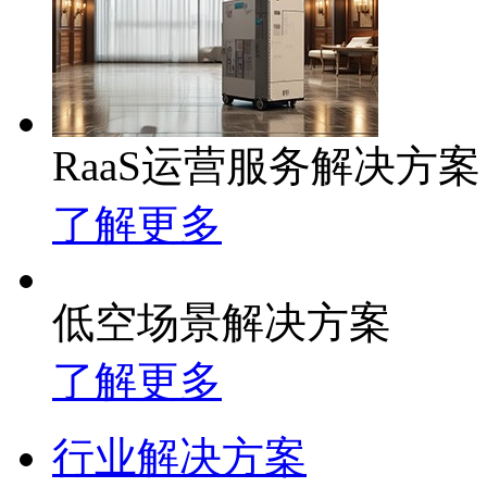
RaaS运营服务解决方案
了解更多
低空场景解决方案
了解更多
行业解决方案