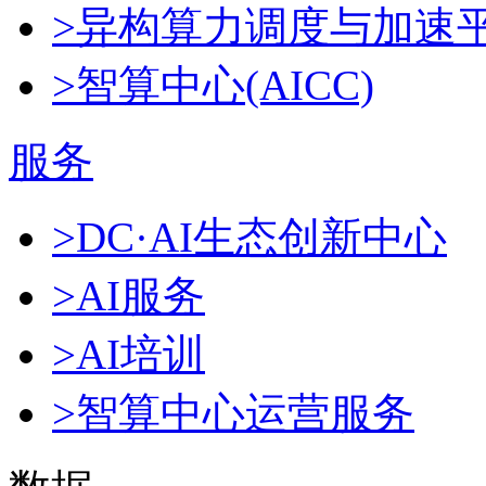
>异构算力调度与加速
>智算中心(AICC)
服务
>DC·AI生态创新中心
>AI服务
>AI培训
>智算中心运营服务