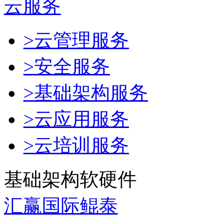
云服务
>云管理服务
>安全服务
>基础架构服务
>云应用服务
>云培训服务
基础架构软硬件
汇赢国际鲲泰